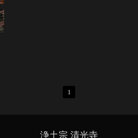
1
浄土宗 清光寺