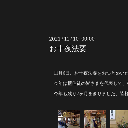
2021
11
10 00:00
/
/
お十夜法要
11月6日、お十夜法要をおつとめい
今年は檀信徒の皆さまを代表して、
今年も残り2ヶ月をきりました、皆様