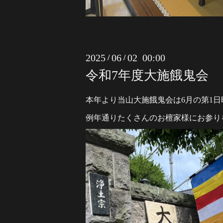
2025
06
02 00:00
/
/
令和7年度大施餓鬼会
本年より当山大施餓鬼会は6月の第1日
例年通りたくさんのお檀家様にお参り